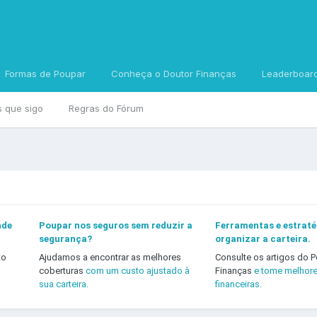
Formas de Poupar
Conheça o Doutor Finanças
Leaderboar
s que sigo
Regras do Fórum
nde
Poupar nos seguros sem reduzir a
Ferramentas e estraté
segurança?
organizar a carteira.
to
Ajudamos a encontrar as melhores
Consulte os artigos do P
coberturas
com um custo ajustado à
Finanças
e tome melhor
sua carteira.
financeiras.