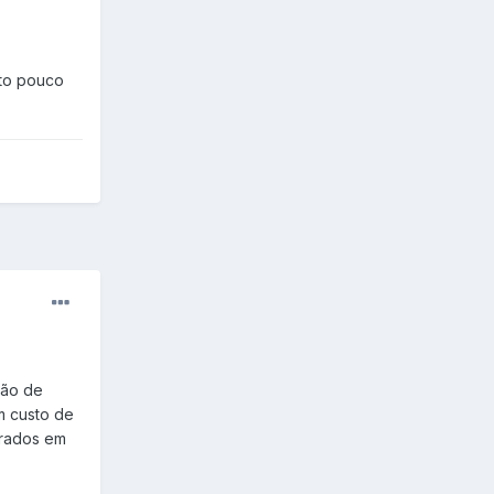
ito pouco
ção de
m custo de
brados em