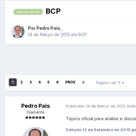
BCP
tópico oficial
Por
Pedro Pais
,
14 de Março de 2012
em
BCP
1
2
3
4
5
6
PRÓX
Página 1 de 11
Pedro Pais
Publicado
14 de Março de 2012
(edi
Diamante
Tópico oficial para análise e disc
Editado
12 de Setembro de 2015
po