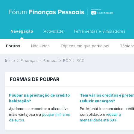
Navegação
Actividade
Ferramentas e Simuladores
Fóruns
Não Lidos
Tópicos em que participei
Tópico
Início
Finanças
Bancos
BCP
BCP
FORMAS DE POUPAR
Poupar na prestação de crédito
Tem vários créditos e prete
habitação?
reduzir encargos?
Ajudamos a encontrar a alternativa
Pode juntá-los num único crédi
mais vantajosa e a
poupar milhares
consolidado e
reduzir a
de euros.
mensalidade até 60%.