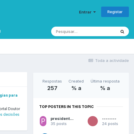
Registar
Entrar
d
Toda a actividade
Respostas
Created
Última resposta
257
% a
% a
gias para
TOP POSTERS IN THIS TOPIC
ortal Doutor
es decisões
presidentedajunta
--------
35 posts
24 posts