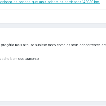
s/conheca-os-bancos-que-mais-sobem-as-comissoes_142930.html
preçário mais alto, se subisse tanto como os seus concorrentes en
as acho bem que aumente.