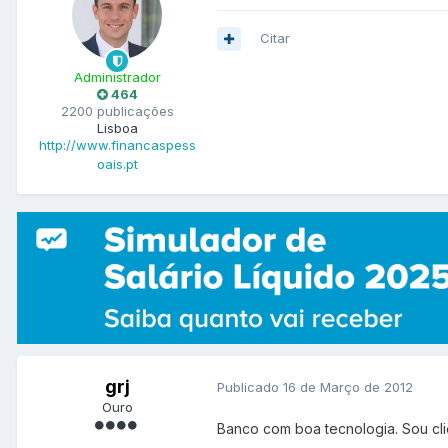
Citar
Administrador
464
2200 publicações
Lisboa
http://www.financaspess
oais.pt
grj
Publicado
16 de Março de 2012
Ouro
Banco com boa tecnologia. Sou cl