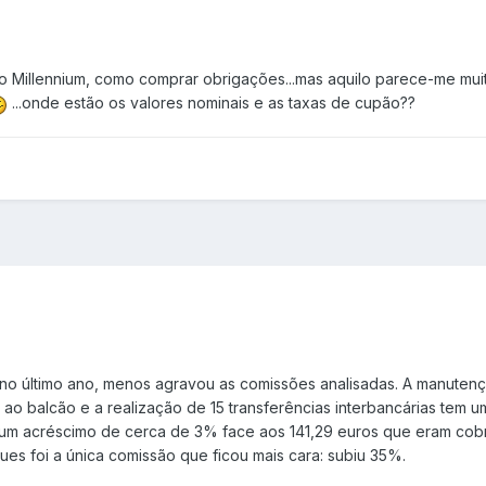
 do Millennium, como comprar obrigações...mas aquilo parece-me mu
...onde estão os valores nominais e as taxas de cupão??
 no último ano, menos agravou as comissões analisadas. A manuten
ao balcão e a realização de 15 transferências interbancárias tem u
ta um acréscimo de cerca de 3% face aos 141,29 euros que eram co
ques foi a única comissão que ficou mais cara: subiu 35%.