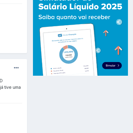
GD
já tive uma