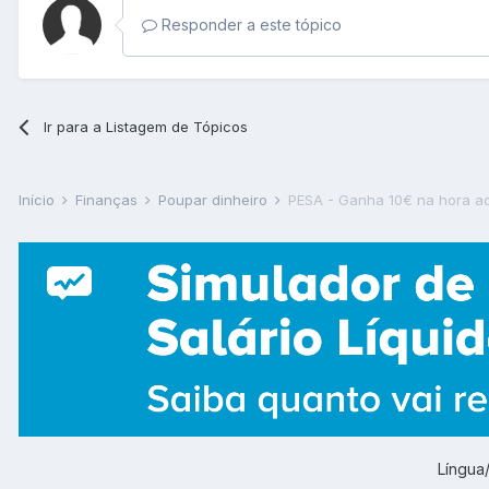
Responder a este tópico
Ir para a Listagem de Tópicos
Início
Finanças
Poupar dinheiro
PESA - Ganha 10€ na hora ao
Língu