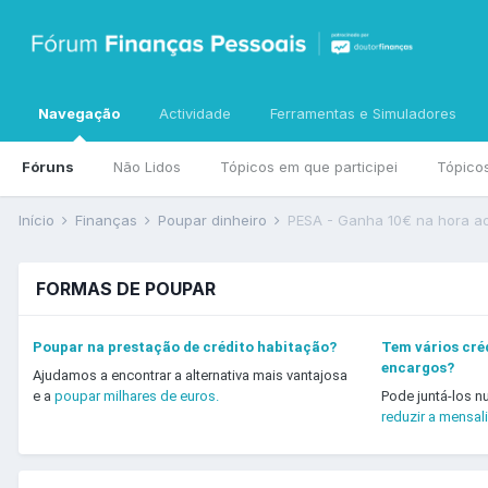
Navegação
Actividade
Ferramentas e Simuladores
Fóruns
Não Lidos
Tópicos em que participei
Tópico
Início
Finanças
Poupar dinheiro
PESA - Ganha 10€ na hora ao
FORMAS DE POUPAR
Poupar na prestação de crédito habitação?
Tem vários créd
encargos?
Ajudamos a encontrar a alternativa mais vantajosa
e a
poupar milhares de euros.
Pode juntá-los n
reduzir a mensal