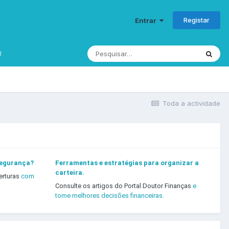
Registar
Entrar
d
Toda a actividade
segurança?
Ferramentas e estratégias para organizar a
carteira.
erturas
com
Consulte os artigos do Portal Doutor Finanças
e
tome melhores decisões financeiras.