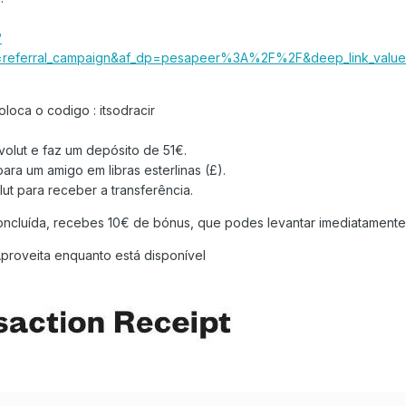
?
c=referral_campaign&af_dp=pesapeer%3A%2F%2F&deep_link_value=r
loca o codigo : itsodracir
olut e faz um depósito de 51€.
para um amigo em libras esterlinas (£).
ut para receber a transferência.
concluída, recebes 10€ de bónus, que podes levantar imediatament
proveita enquanto está disponível