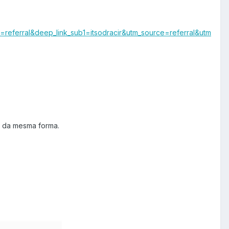
eferral&deep_link_sub1=itsodracir&utm_source=referral&utm
e da mesma forma.