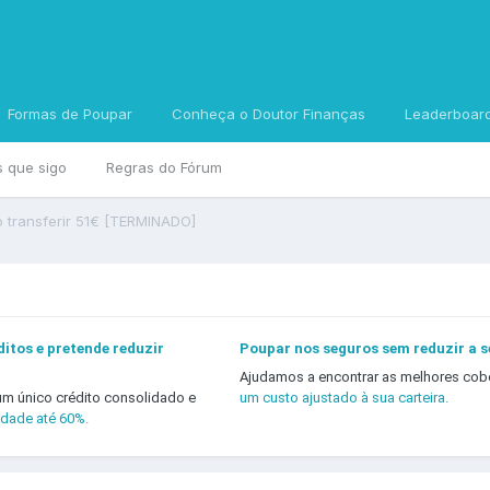
Formas de Poupar
Conheça o Doutor Finanças
Leaderboar
s que sigo
Regras do Fórum
 transferir 51€ [TERMINADO]
itos e pretende reduzir
Poupar nos seguros sem reduzir a 
Ajudamos a encontrar as melhores cob
um único crédito consolidado e
um custo ajustado à sua carteira.
idade até 60%.