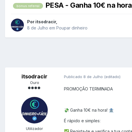
PESA - Ganha 10€ na hora
bonus referral
Por
itsodracir
,
8 de Julho
em
Poupar dinheiro
itsodracir
Publicado
8 de Julho
(editado)
Ouro
PROMOÇÃO TERMINADA
Ganha 10€ na hora!
💸
🏦
É rápido e simples:
Utilizador
Regista-te e verifica a tua conta
✅