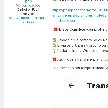
10
108 publicações
Dinheiro+Fácil
https://pesapeer.onelink.me/UDUJ
Telegram
af_xp=referral&pid=User_invite&
https://t.me/dinheiromaisf
_medium=user
acilhub
Na aba Complete your profile co
🎁
Associa a tua conta Wise ou Rev
✅
Envia os 51€ para ti próprio ou 
✅
Podes utilizar a Wise ou a Revol
💡
Assim que a transferência for 
🎁
Promoção por tempo limitado. A
⚡