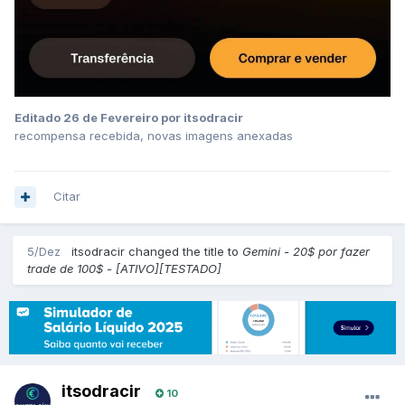
Editado
26 de Fevereiro
por itsodracir
recompensa recebida, novas imagens anexadas
Citar
5/Dez
itsodracir changed the title to
Gemini - 20$ por fazer
trade de 100$ - [ATIVO][TESTADO]
itsodracir
10