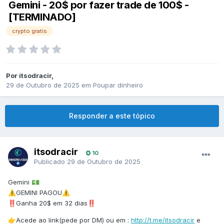
Gemini - 20$ por fazer trade de 100$ -
[TERMINADO]
crypto gratis
Por
itsodracir
,
29 de Outubro de 2025
em
Poupar dinheiro
Responder a este tópico
itsodracir
10
Publicado
29 de Outubro de 2025
Gemini
💵
GEMINI PAGOU
⚠️
⚠️
Ganha 20$ em 32 dias
‼️
‼️
Acede ao link(pede por DM) ou em
:
http://t.me/itsodracir
e
👉