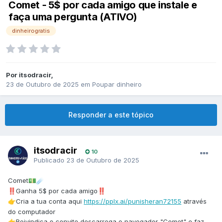
Comet - 5$ por cada amigo que instale e
faça uma pergunta (ATIVO)
dinheirogratis
Por
itsodracir
,
23 de Outubro de 2025
em
Poupar dinheiro
Responder a este tópico
itsodracir
10
Publicado
23 de Outubro de 2025
Comet
💵
☄️
Ganha 5$ por cada amigo
‼️
‼️
Cria a tua conta aqui
https://pplx.ai/punisheran72155
através
👉
do computador
Reivindica o convite,descarrega o navegador "Comet" e faz
👉