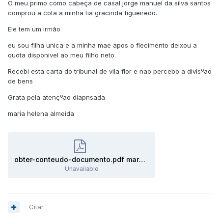
O meu primo como cabeça de casal jorge manuel da silva santos
comprou a cota a minha tia gracinda figueiredo.
Ele tem um irmão
eu sou filha unica e a minha mae apos o flecimento deixou a
quota disponivel ao meu filho neto.
Recebi esta carta do tribunal de vila flor e nao percebo a divisºao
de bens
Grata pela atençºao diapnsada
maria helena almeida
obter-conteudo-documento.pdf marcação de audiencia.pdf
Unavailable
Citar