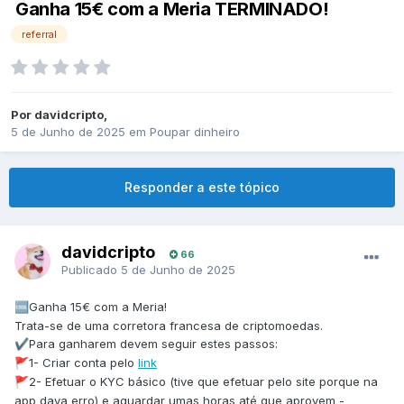
Ganha 15€ com a Meria TERMINADO!
referral
Por
davidcripto
,
5 de Junho de 2025
em
Poupar dinheiro
Responder a este tópico
davidcripto
66
Publicado
5 de Junho de 2025
Ganha 15€ com a Meria!
🆒
Trata-se de uma corretora francesa de criptomoedas.
Para ganharem devem seguir estes passos:
✔️
1- Criar conta pelo
link
🚩
2- Efetuar o KYC básico (tive que efetuar pelo site porque na
🚩
app dava erro) e aguardar umas horas até que aprovem -