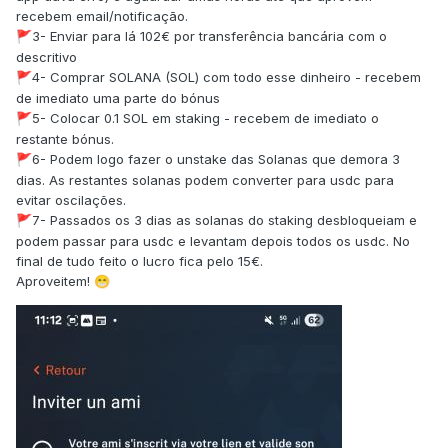
recebem email/notificação.
3- Enviar para lá 102€ por transferência bancária com o
🚩
descritivo
4- Comprar SOLANA (SOL) com todo esse dinheiro - recebem
🚩
de imediato uma parte do bónus
5- Colocar 0.1 SOL em staking - recebem de imediato o
🚩
restante bónus.
6- Podem logo fazer o unstake das Solanas que demora 3
🚩
dias. As restantes solanas podem converter para usdc para
evitar oscilações.
7- Passados os 3 dias as solanas do staking desbloqueiam e
🚩
podem passar para usdc e levantam depois todos os usdc. No
final de tudo feito o lucro fica pelo 15€.
Aproveitem!
😁