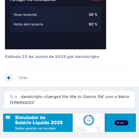
Editado
23 de Junho de 2025
por davidcripto
Citar
% a
davidcripto changed the title to
Ganha 15€ com a Meria
TERMINADO!