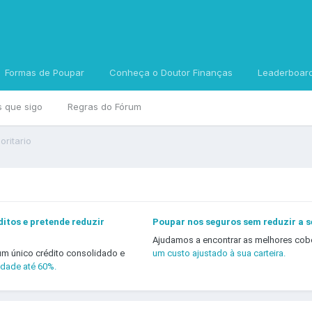
Formas de Poupar
Conheça o Doutor Finanças
Leaderboar
s que sigo
Regras do Fórum
oritario
itos e pretende reduzir
Poupar nos seguros sem reduzir a 
Ajudamos a encontrar as melhores cob
um único crédito consolidado e
um custo ajustado à sua carteira.
idade até 60%.