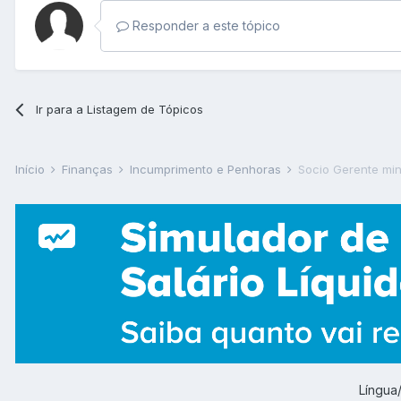
Responder a este tópico
Ir para a Listagem de Tópicos
Início
Finanças
Incumprimento e Penhoras
Socio Gerente min
Língu