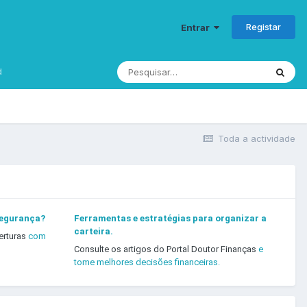
Registar
Entrar
d
Toda a actividade
segurança?
Ferramentas e estratégias para organizar a
carteira.
erturas
com
Consulte os artigos do Portal Doutor Finanças
e
tome melhores decisões financeiras.