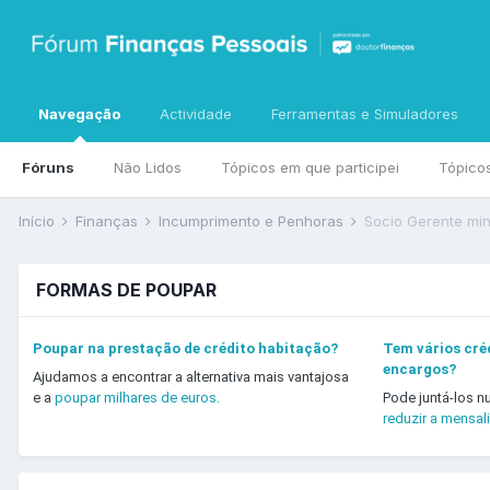
Navegação
Actividade
Ferramentas e Simuladores
Fóruns
Não Lidos
Tópicos em que participei
Tópico
Início
Finanças
Incumprimento e Penhoras
Socio Gerente min
FORMAS DE POUPAR
Poupar na prestação de crédito habitação?
Tem vários créd
encargos?
Ajudamos a encontrar a alternativa mais vantajosa
e a
poupar milhares de euros.
Pode juntá-los n
reduzir a mensal