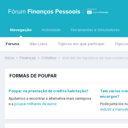
Navegação
Actividade
Ferramentas e Simuladores
Fóruns
Não Lidos
Tópicos em que participei
Tópico
Início
Finanças
Créditos
distrate de hipoteca de loja comerci
FORMAS DE POUPAR
Poupar na prestação de crédito habitação?
Tem vários créd
encargos?
Ajudamos a encontrar a alternativa mais vantajosa
e a
poupar milhares de euros.
Pode juntá-los n
reduzir a mensal