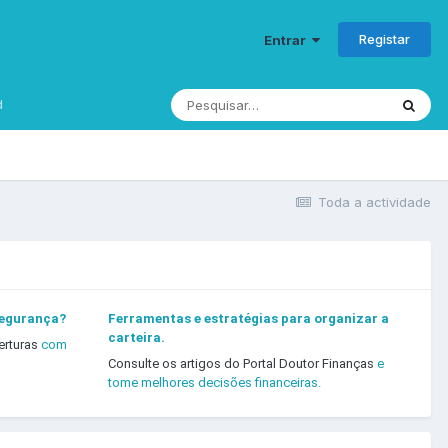
Registar
Entrar
d
Toda a actividade
segurança?
Ferramentas e estratégias para organizar a
carteira.
erturas
com
Consulte os artigos do Portal Doutor Finanças
e
tome melhores decisões financeiras.