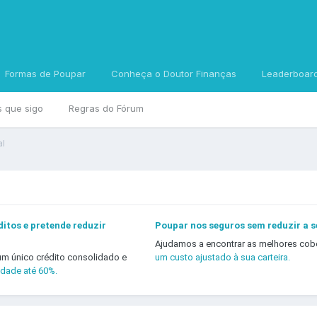
Formas de Poupar
Conheça o Doutor Finanças
Leaderboar
s que sigo
Regras do Fórum
al
itos e pretende reduzir
Poupar nos seguros sem reduzir a 
Ajudamos a encontrar as melhores cob
um único crédito consolidado e
um custo ajustado à sua carteira.
idade até 60%.