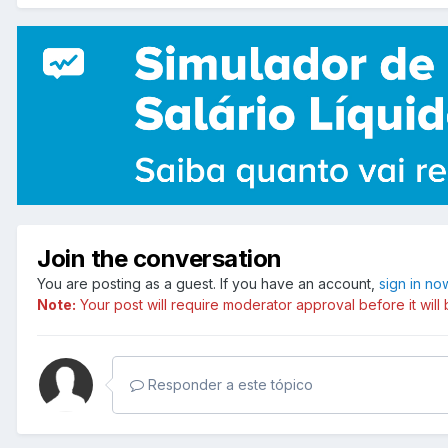
Join the conversation
You are posting as a guest. If you have an account,
sign in no
Note:
Your post will require moderator approval before it will b
Responder a este tópico