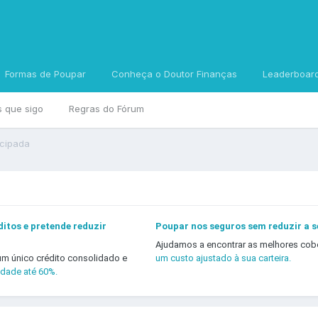
Formas de Poupar
Conheça o Doutor Finanças
Leaderboar
s que sigo
Regras do Fórum
cipada
itos e pretende reduzir
Poupar nos seguros sem reduzir a 
Ajudamos a encontrar as melhores cob
um único crédito consolidado e
um custo ajustado à sua carteira.
idade até 60%.