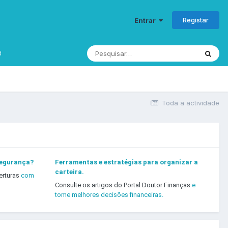
Registar
Entrar
d
Toda a actividade
segurança?
Ferramentas e estratégias para organizar a
carteira.
erturas
com
Consulte os artigos do Portal Doutor Finanças
e
tome melhores decisões financeiras.