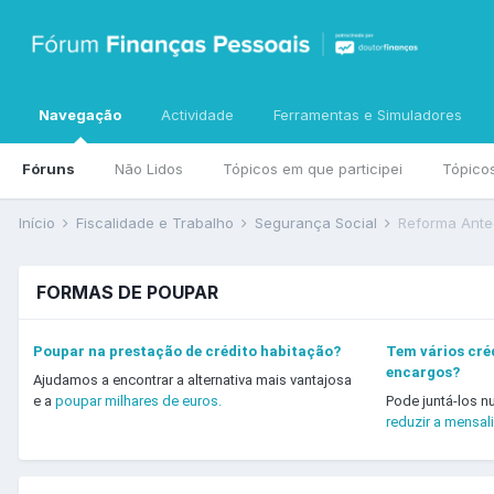
Navegação
Actividade
Ferramentas e Simuladores
Fóruns
Não Lidos
Tópicos em que participei
Tópico
Início
Fiscalidade e Trabalho
Segurança Social
Reforma Ante
FORMAS DE POUPAR
Poupar na prestação de crédito habitação?
Tem vários créd
encargos?
Ajudamos a encontrar a alternativa mais vantajosa
e a
poupar milhares de euros.
Pode juntá-los n
reduzir a mensal