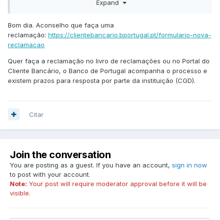
banco como à Lusitânia Vida.
Expand
Chegou o dia e retiraram o dinheiro da minha conta em vez
Bom dia. Aconselho que faça uma
de usarem o resgate do PPR.
reclamação:
https://clientebancario.bportugal.pt/formulario-nova-
Perguntei junto do banco o que se tinha passado e
reclamacao
disseram-me que talvez a Lusitânia Vida não tivesse tido
Quer faça a reclamação no livro de reclamações ou no Portal do
tempo suficiente para analisar o documento e proceder
Cliente Bancário, o Banco de Portugal acompanha o processo e
conforme pedido. Do lado da Lusitânia Vida enviaram-me o
existem prazos para resposta por parte da instituição (CGD).
comprovativo em como tinham feito a transferência do
valor correto. O senão é que foi no próprio dia da cobrança
da prestação às 19h00.
Citar
Passados 6 meses ainda não conseguiram resolver a
situação. Nem utilizam o dinheiro do PPR uma prestação
qualquer seguinte nem devolvem o dinheiro à conta PPR ou
seja estou sem esse montante.
Join the conversation
Não sei se foi por ser de entidades gestoras diferentes mas
You are posting as a guest. If you have an account,
sign in now
tem sido uma autentica trapalhada.
to post with your account.
Note:
Your post will require moderator approval before it will be
Alguém tem uma palavra de sabedoria para me ajudar
visible.
nesta situação?