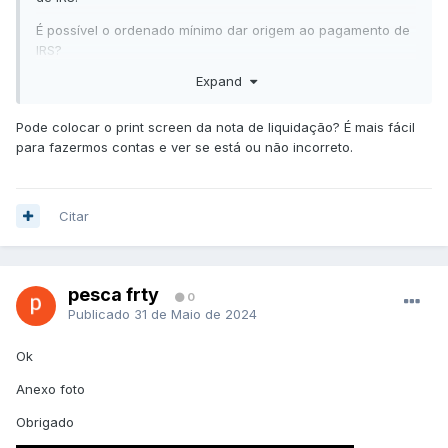
É possível o ordenado mínimo dar origem ao pagamento de
IRS?
Expand
Cumprimentos
Azevedo
Pode colocar o print screen da nota de liquidação? É mais fácil
para fazermos contas e ver se está ou não incorreto.
Citar
pesca frty
0
Publicado
31 de Maio de 2024
Ok
Anexo foto
Obrigado