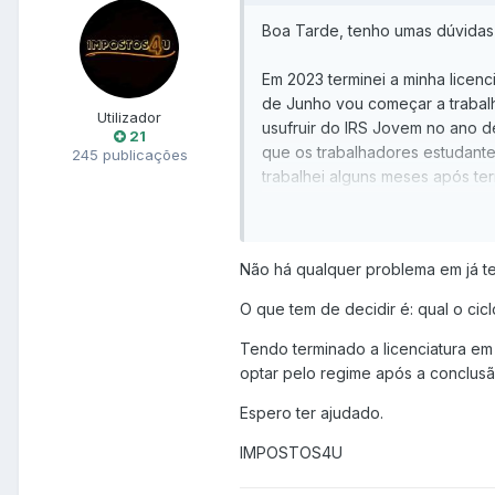
Boa Tarde, tenho umas dúvidas
Em 2023 terminei a minha licen
de Junho vou começar a trabal
Utilizador
usufruir do IRS Jovem no ano d
21
que os trabalhadores estudante
245 publicações
trabalhei alguns meses após term
Obrigado.
Não há qualquer problema em já te
O que tem de decidir é: qual o ci
Tendo terminado a licenciatura em
optar pelo regime após a conclus
Espero ter ajudado.
IMPOSTOS4U