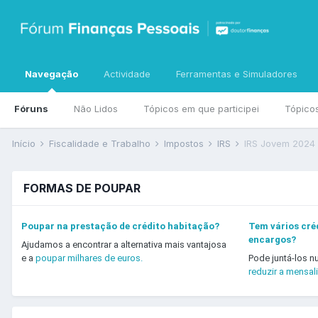
Navegação
Actividade
Ferramentas e Simuladores
Fóruns
Não Lidos
Tópicos em que participei
Tópico
Início
Fiscalidade e Trabalho
Impostos
IRS
IRS Jovem 2024
FORMAS DE POUPAR
Poupar na prestação de crédito habitação?
Tem vários créd
encargos?
Ajudamos a encontrar a alternativa mais vantajosa
e a
poupar milhares de euros.
Pode juntá-los n
reduzir a mensal