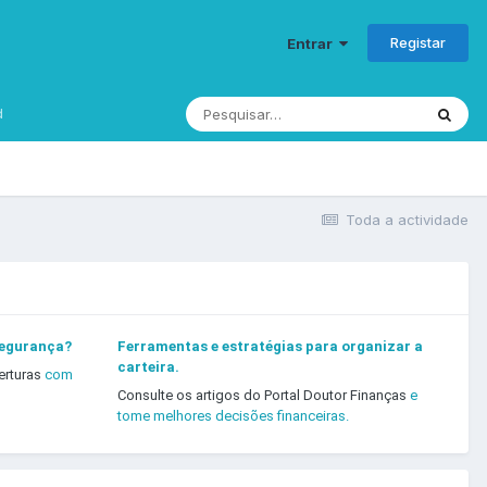
Registar
Entrar
d
Toda a actividade
segurança?
Ferramentas e estratégias para organizar a
carteira.
erturas
com
Consulte os artigos do Portal Doutor Finanças
e
tome melhores decisões financeiras.