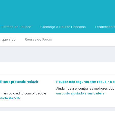
Formas de Poupar
Conheça o Doutor Finanças
Leaderboar
s que sigo
Regras do Fórum
itos e pretende reduzir
Poupar nos seguros sem reduzir a 
Ajudamos a encontrar as melhores cob
um único crédito consolidado e
um custo ajustado à sua carteira.
idade até 60%.