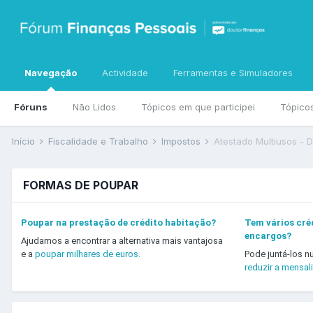
Navegação
Actividade
Ferramentas e Simuladores
Fóruns
Não Lidos
Tópicos em que participei
Tópico
Início
Fiscalidade e Trabalho
Impostos
Atestado Multiusos - 
FORMAS DE POUPAR
Poupar na prestação de crédito habitação?
Tem vários créd
encargos?
Ajudamos a encontrar a alternativa mais vantajosa
e a
poupar milhares de euros.
Pode juntá-los n
reduzir a mensal