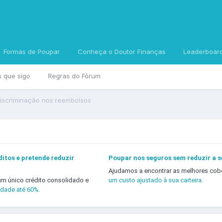
Formas de Poupar
Conheça o Doutor Finanças
Leaderboar
s que sigo
Regras do Fórum
Discriminação nos reembolsos
itos e pretende reduzir
Poupar nos seguros sem reduzir a 
Ajudamos a encontrar as melhores cob
um único crédito consolidado e
um custo ajustado à sua carteira.
idade até 60%.