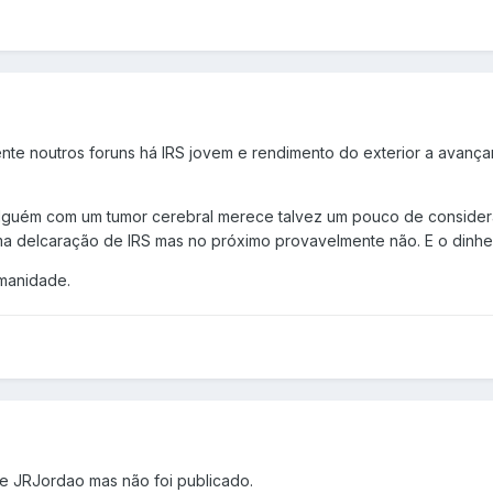
te noutros foruns há IRS jovem e rendimento do exterior a avança
lguém com um tumor cerebral merece talvez um pouco de considera
a delcaração de IRS mas no próximo provavelmente não. E o dinheiro
umanidade.
de JRJordao mas não foi publicado.