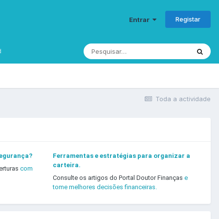
Registar
Entrar
d
Toda a actividade
segurança?
Ferramentas e estratégias para organizar a
carteira.
erturas
com
Consulte os artigos do Portal Doutor Finanças
e
tome melhores decisões financeiras.