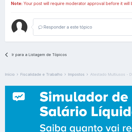
Note:
Your post will require moderator approval before it will b
Responder a este tópico
Ir para a Listagem de Tópicos
Início
Fiscalidade e Trabalho
Impostos
Atestado Multiusos - 