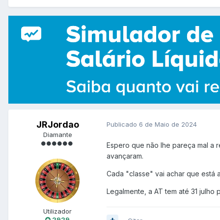
JRJordao
Publicado
6 de Maio de 2024
Diamante
Espero que não lhe pareça mal a r
avançaram.
Cada "classe" vai achar que está a
Legalmente, a AT tem até 31 julho 
Utilizador
2929