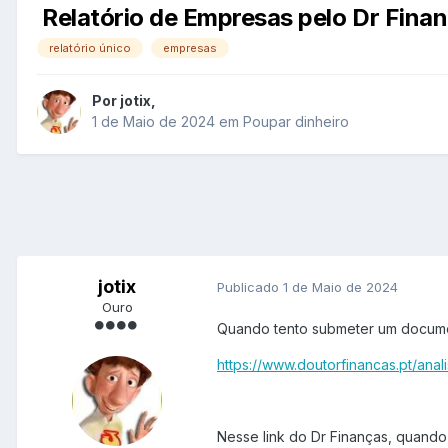
Relatório de Empresas pelo Dr Fina
relatório único
empresas
Por
jotix
,
1 de Maio de 2024
em
Poupar dinheiro
jotix
Publicado
1 de Maio de 2024
Ouro
Quando tento submeter um documen
https://www.doutorfinancas.pt/ana
Nesse link do Dr Finanças, quando