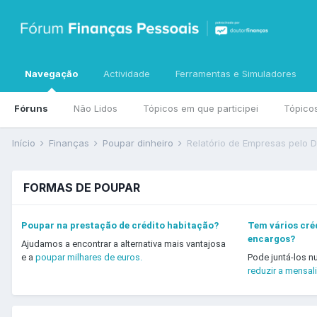
Navegação
Actividade
Ferramentas e Simuladores
Fóruns
Não Lidos
Tópicos em que participei
Tópico
Início
Finanças
Poupar dinheiro
Relatório de Empresas pelo 
FORMAS DE POUPAR
Poupar na prestação de crédito habitação?
Tem vários créd
encargos?
Ajudamos a encontrar a alternativa mais vantajosa
e a
poupar milhares de euros.
Pode juntá-los n
reduzir a mensal