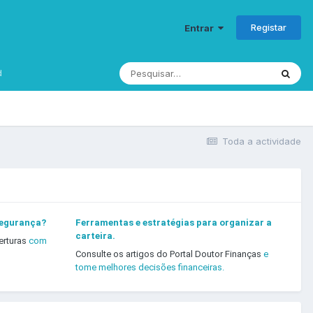
Registar
Entrar
d
Toda a actividade
segurança?
Ferramentas e estratégias para organizar a
carteira.
erturas
com
Consulte os artigos do Portal Doutor Finanças
e
tome melhores decisões financeiras.