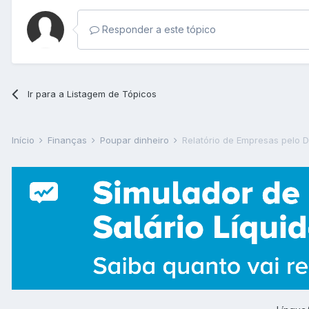
Responder a este tópico
Ir para a Listagem de Tópicos
Início
Finanças
Poupar dinheiro
Relatório de Empresas pelo 