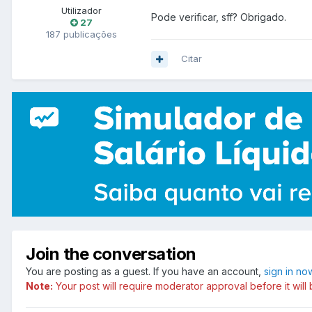
Utilizador
Pode verificar, sff? Obrigado.
27
187 publicações
Citar
Join the conversation
You are posting as a guest. If you have an account,
sign in no
Note:
Your post will require moderator approval before it will b