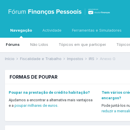
Navegação
Actividade
Ferramentas e Simuladores
Fóruns
Não Lidos
Tópicos em que participei
Tópico
Início
Fiscalidade e Trabalho
Impostos
IRS
Anexo G
FORMAS DE POUPAR
Poupar na prestação de crédito habitação?
Tem vários créd
encargos?
Ajudamos a encontrar a alternativa mais vantajosa
e a
poupar milhares de euros.
Pode juntá-los n
reduzir a mensal