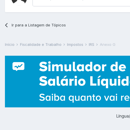
Ir para a Listagem de Tópicos
Início
Fiscalidade e Trabalho
Impostos
IRS
Anexo G
Língu