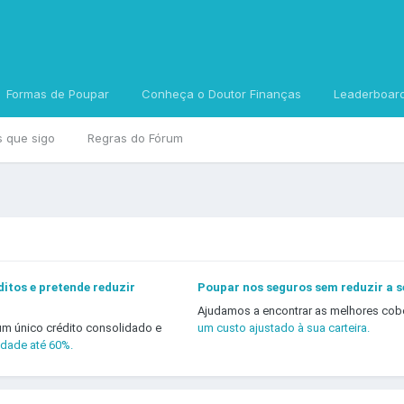
Formas de Poupar
Conheça o Doutor Finanças
Leaderboar
s que sigo
Regras do Fórum
itos e pretende reduzir
Poupar nos seguros sem reduzir a 
Ajudamos a encontrar as melhores cob
um único crédito consolidado e
um custo ajustado à sua carteira.
idade até 60%.