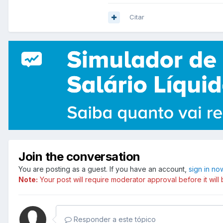
Citar
Join the conversation
You are posting as a guest. If you have an account,
sign in no
Note:
Your post will require moderator approval before it will b
Responder a este tópico