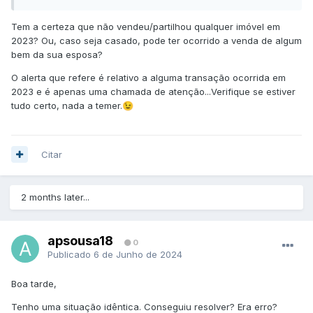
Agora, fui simular o IRS 2024 e apareceu-me este erro:
"
Deve preencher o Anexo G ou G1 porque foram
Tem a certeza que não vendeu/partilhou qualquer imóvel em
transmitidos (alienados) bens imóveis, dada a possibilidade
2023? Ou, caso seja casado, pode ter ocorrido a venda de algum
da sua declaração vir a ser objeto de análise. (016W)"
bem da sua esposa?
O alerta que refere é relativo a alguma transação ocorrida em
2023 e é apenas uma chamada de atenção...Verifique se estiver
Alguém sabe o que tenho que fazer? A meu ver, já declarei
tudo certo, nada a temer.
😉
e já paguei as mais valias, não tinha que me preocupar
mais com isso...
Citar
Obrigado!
2 months later...
apsousa18
0
Publicado
6 de Junho de 2024
Boa tarde,
Tenho uma situação idêntica. Conseguiu resolver? Era erro?