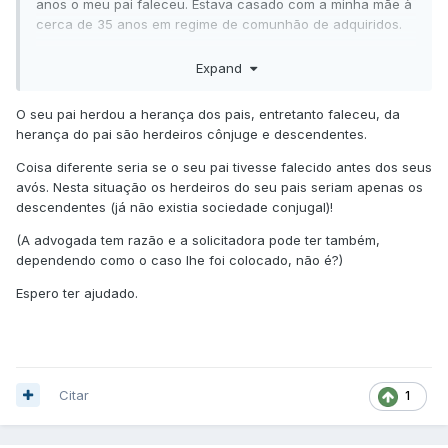
anos o meu pai faleceu. Estava casado com a minha mãe à
cerca de 35 anos em regime de comunhão de adquiridos.
Agora que finalmente os outros filhos dos meus avós, (
Expand
meus tios) decidiram fazer as partilhas, coloca-se a
seguinte questão
:
O seu pai herdou a herança dos pais, entretanto faleceu, da
- Quem é o herdeiro do meu pai relativamente à esta
herança do pai são herdeiros cônjuge e descendentes.
herança dos meus avós, sendo que era um bem próprio do
Coisa diferente seria se o seu pai tivesse falecido antes dos seus
meu pai? Sou apenas eu e a minha irmã as herdeiras ou a
avós. Nesta situação os herdeiros do seu pais seriam apenas os
minha mãe também tem direito a herdar?
descendentes (já não existia sociedade conjugal)!
Se me puderem ajudar, agradeço imenso.
(A advogada tem razão e a solicitadora pode ter também,
dependendo como o caso lhe foi colocado, não é?)
Espero ter ajudado.
Citar
1