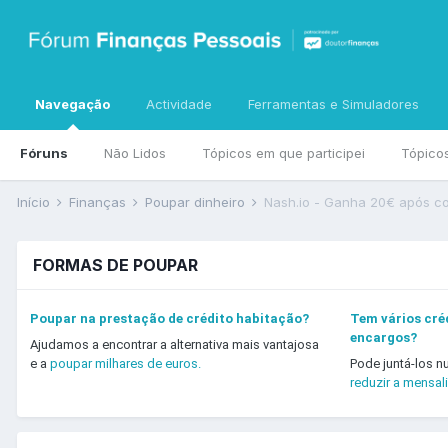
Navegação
Actividade
Ferramentas e Simuladores
Fóruns
Não Lidos
Tópicos em que participei
Tópico
Início
Finanças
Poupar dinheiro
Nash.io - Ganha 20€ após c
FORMAS DE POUPAR
Poupar na prestação de crédito habitação?
Tem vários créd
encargos?
Ajudamos a encontrar a alternativa mais vantajosa
e a
poupar milhares de euros.
Pode juntá-los n
reduzir a mensal