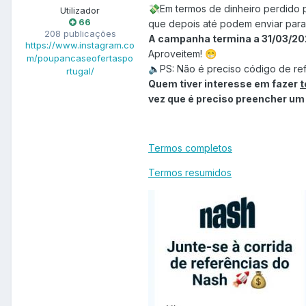
Em termos de dinheiro perdido pa
💸
Utilizador
66
que depois até podem enviar para
208 publicações
A campanha termina a 31/03/20
https://www.instagram.co
Aproveitem!
😁
m/poupancaseofertaspo
PS: Não é preciso código de ref
🔈
rtugal/
Quem tiver interesse em fazer
t
vez que é preciso preencher um 
Termos completos
Termos resumidos