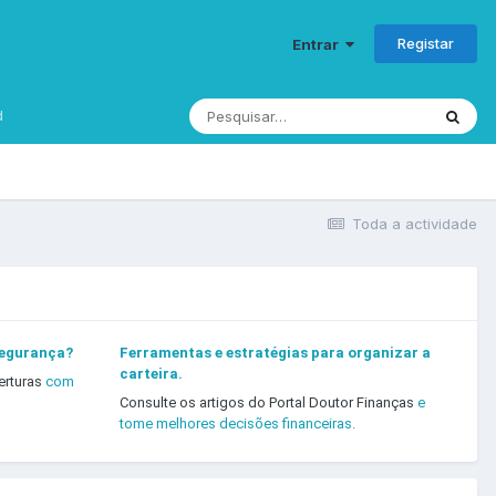
Registar
Entrar
d
Toda a actividade
segurança?
Ferramentas e estratégias para organizar a
carteira.
erturas
com
Consulte os artigos do Portal Doutor Finanças
e
tome melhores decisões financeiras.