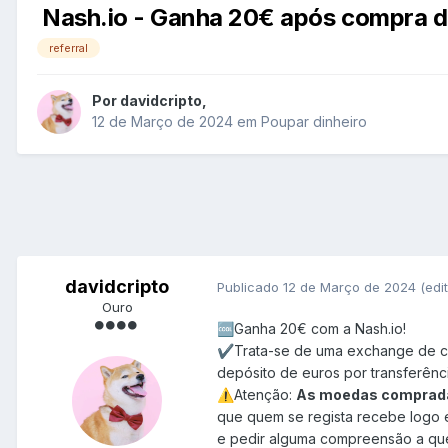
Nash.io - Ganha 20€ após compra 
referral
Por
davidcripto
,
12 de Março de 2024
em
Poupar dinheiro
davidcripto
Publicado
12 de Março de 2024
(edi
Ouro
Ganha 20€ com a Nash.io!
🆒
Trata-se de uma exchange de c
✔️
depósito de euros por transferênc
Atenção:
As moedas compradas 
⚠️
que quem se regista recebe logo 
e pedir alguma compreensão a qu