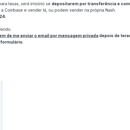
ra taxas, será irrisório se
depositarem por transferência e co
 a Coinbase e vender lá, ou podem vender na própria Nash.
24.
erido.
em de me enviar o email por mensagem privada
depois de tere
formulário.