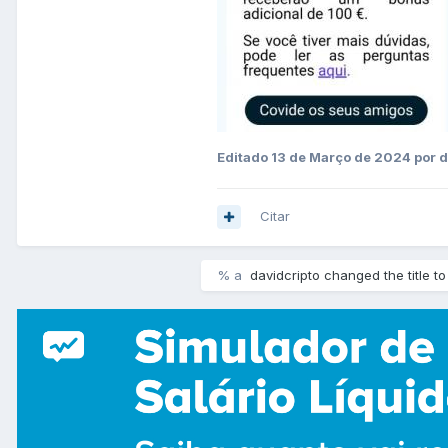
Editado
13 de Março de 2024
por d
Citar
% a
davidcripto changed the title t