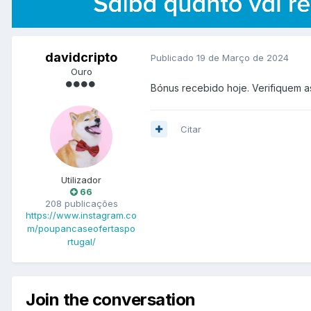
davidcripto
Publicado
19 de Março de 2024
Ouro
Bónus recebido hoje. Verifiquem a
Citar
Utilizador
66
208 publicações
https://www.instagram.co
m/poupancaseofertaspo
rtugal/
Join the conversation