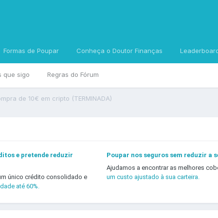
Formas de Poupar
Conheça o Doutor Finanças
Leaderboar
s que sigo
Regras do Fórum
ompra de 10€ em cripto (TERMINADA)
itos e pretende reduzir
Poupar nos seguros sem reduzir a 
Ajudamos a encontrar as melhores cob
um único crédito consolidado e
um custo ajustado à sua carteira.
idade até 60%.