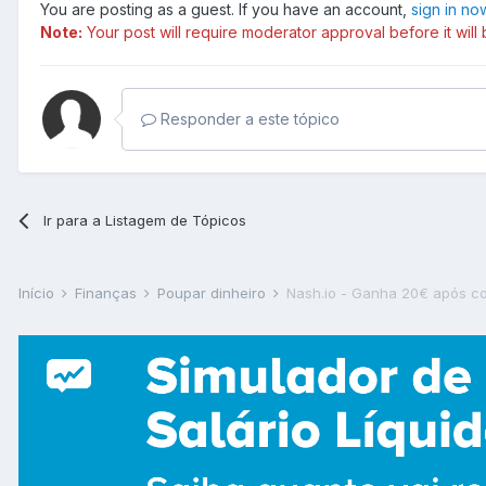
You are posting as a guest. If you have an account,
sign in no
Note:
Your post will require moderator approval before it will b
Responder a este tópico
Ir para a Listagem de Tópicos
Início
Finanças
Poupar dinheiro
Nash.io - Ganha 20€ após c