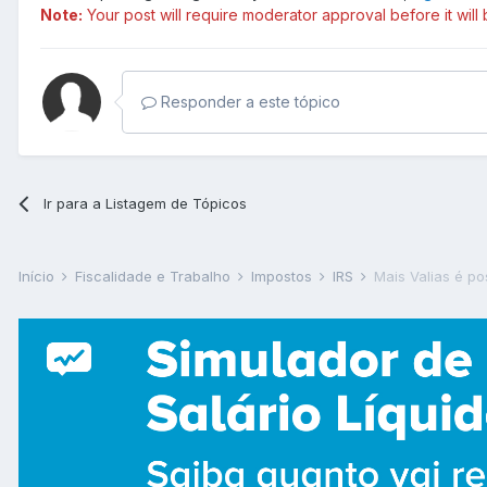
Note:
Your post will require moderator approval before it will b
Responder a este tópico
Ir para a Listagem de Tópicos
Início
Fiscalidade e Trabalho
Impostos
IRS