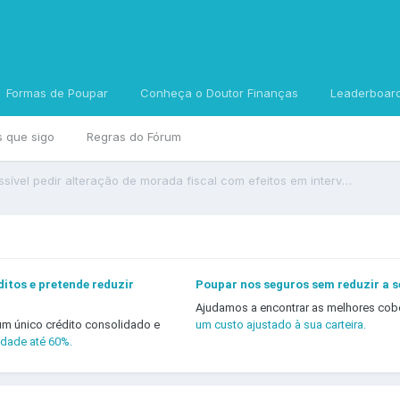
Formas de Poupar
Conheça o Doutor Finanças
Leaderboar
s que sigo
Regras do Fórum
Mais Valias é possível pedir alteração de morada fiscal com efeitos em intervalo temporal após venda de imóvel
itos e pretende reduzir
Poupar nos seguros sem reduzir a 
Ajudamos a encontrar as melhores cob
um único crédito consolidado e
um custo ajustado à sua carteira.
idade até 60%.