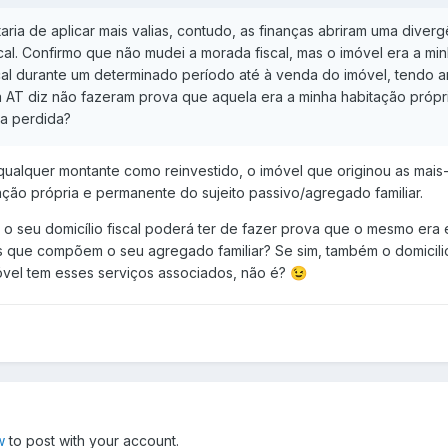
aria de aplicar mais valias, contudo, as finanças abriram uma dive
al. Confirmo que não mudei a morada fiscal, mas o imóvel era a mi
cal durante um determinado período até à venda do imóvel, tendo 
 AT diz não fazeram prova que aquela era a minha habitação própr
sa perdida?
alquer montante como reinvestido, o imóvel que originou as mais-va
tação própria e permanente do sujeito passivo/agregado familiar.
o seu domicílio fiscal poderá ter de fazer prova que o mesmo era
s que compõem o seu agregado familiar? Se sim, também o domicilio
imóvel tem esses serviços associados, não é?
😉
w
to post with your account.