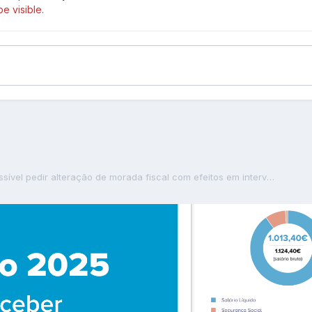
e visible.
Mais Valias é possível pedir alteração de morada fiscal com efeitos em intervalo temporal após venda de imóvel