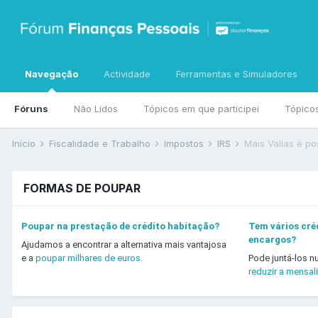
Navegação
Actividade
Ferramentas e Simuladores
Fóruns
Não Lidos
Tópicos em que participei
Tópico
Início
Fiscalidade e Trabalho
Impostos
IRS
FORMAS DE POUPAR
Poupar na prestação de crédito habitação?
Tem vários créd
encargos?
Ajudamos a encontrar a alternativa mais vantajosa
e a
poupar milhares de euros.
Pode juntá-los n
reduzir a mensal