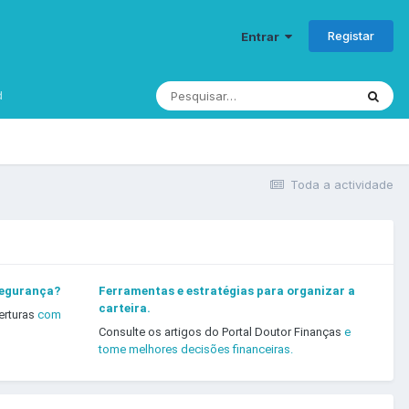
Registar
Entrar
d
Toda a actividade
segurança?
Ferramentas e estratégias para organizar a
carteira.
erturas
com
Consulte os artigos do Portal Doutor Finanças
e
tome melhores decisões financeiras.