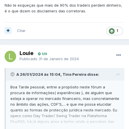
Não te esqueças que mais de 90% dos traders perdem dinheiro,
é o que dizem os disclaimers das corretoras.
Citar
1
Louie
129
Publicado
31 de Janeiro de 2024
A 26/01/2024 às 15:04, Tino Pereira disse:
Boa Tarde pessoal, entrei a propósito neste fórum a
procura de informações( experiências ), de alguém que
esteja a operar no mercado financeiro, mas concretamente
no âmbito das ações, CDF'S,... e que me possa elucidar
quanto as formas de protecção jurídica neste mercado. Eu
opero como Day Trader/ Swing Trader na Plataforma
Plus500, há já alguns anos e tenho vindo a perceber das
manobras durante as minhas operações que me impedem