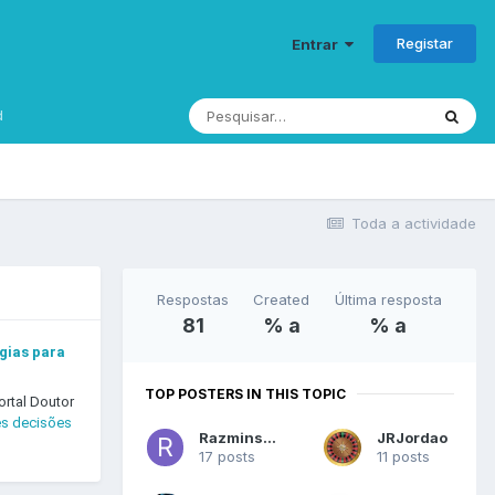
Registar
Entrar
d
Toda a actividade
Respostas
Created
Última resposta
81
% a
% a
gias para
TOP POSTERS IN THIS TOPIC
ortal Doutor
es decisões
Razminsky
JRJordao
17 posts
11 posts