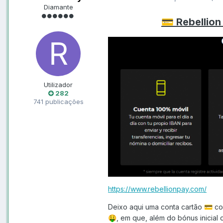
Diamante
💳
Rebellion
Utilizador
282
741 publicações
https://www.rebellionpay.com/
Deixo aqui uma conta cartão
com
💳
, em que, além do bónus inicial
🤑