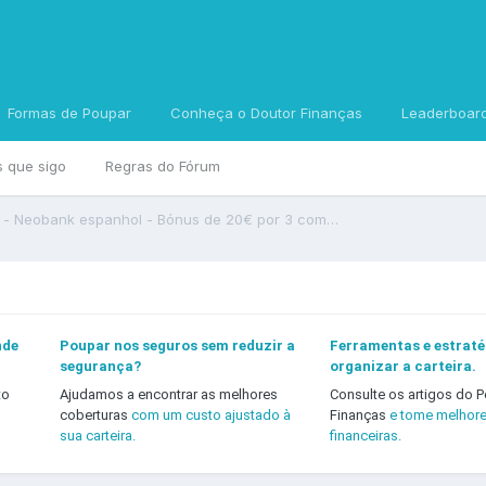
Formas de Poupar
Conheça o Doutor Finanças
Leaderboar
s que sigo
Regras do Fórum
Rebellion Pay - Conta Cartão - Neobank espanhol - Bónus de 20€ por 3 compras de >10€ TERMINADO
nde
Poupar nos seguros sem reduzir a
Ferramentas e estraté
segurança?
organizar a carteira.
to
Ajudamos a encontrar as melhores
Consulte os artigos do P
coberturas
com um custo ajustado à
Finanças
e tome melhor
sua carteira.
financeiras.