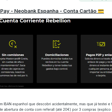
 Pay - Neobank Espanha - Conta Cartão
💳
 IBAN espanhol que descobri acidentalmente, mas que já testei e 
 de abertura de conta com referall (até 20€) por 3 compras (explico