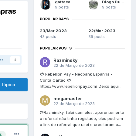
gattaca
Diogo Duarte
9 posts
9 posts
mpras
POPULAR DAYS
23/Mar 2023
22/Mar 2023
43 posts
39 posts
POPULAR POSTS
es
Razminsky
2
22 de Março de 2023
💳 Rebellion Pay - Neobank Espanha -
Conta Cartão 💳
 tópico
https://www.rebellionpay.com/ Deixo aqui...
megamaster
22 de Março de 2023
@Razminsky, falei com eles, aparentemente
o referral não tinha registado, eles pediram
o link de referral que usei e creditaram o...
r.