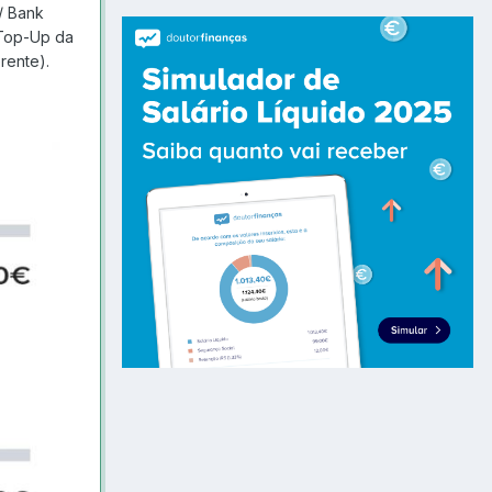
/ Bank
O Top-Up da
rente).