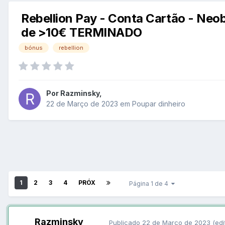
Rebellion Pay - Conta Cartão - Neo
de >10€ TERMINADO
bónus
rebellion
Por
Razminsky
,
22 de Março de 2023
em
Poupar dinheiro
1
2
3
4
PRÓX
Página 1 de 4
Razminsky
Publicado
22 de Março de 2023
(edi