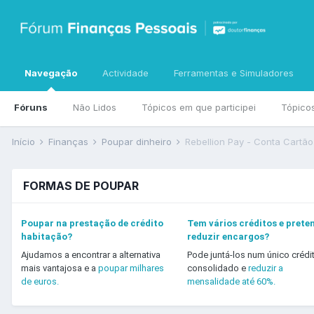
Navegação
Actividade
Ferramentas e Simuladores
Fóruns
Não Lidos
Tópicos em que participei
Tópico
Início
Finanças
Poupar dinheiro
FORMAS DE POUPAR
Poupar na prestação de crédito
Tem vários créditos e prete
habitação?
reduzir encargos?
Ajudamos a encontrar a alternativa
Pode juntá-los num único crédi
mais vantajosa e a
poupar milhares
consolidado e
reduzir a
de euros.
mensalidade até 60%.