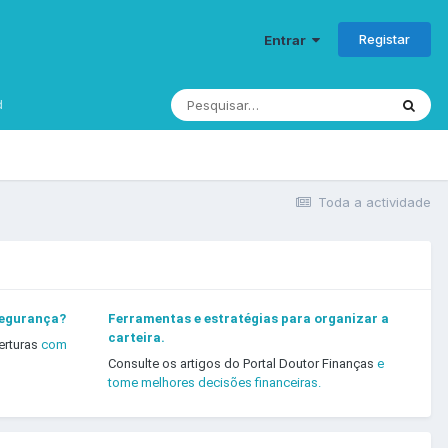
Registar
Entrar
d
Toda a actividade
segurança?
Ferramentas e estratégias para organizar a
carteira.
erturas
com
Consulte os artigos do Portal Doutor Finanças
e
tome melhores decisões financeiras.