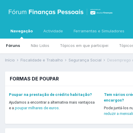
Navegação
Actividade
Ferramentas e Simuladores
Fóruns
Não Lidos
Tópicos em que participei
Tópico
Início
Fiscalidade e Trabalho
Segurança Social
Desemprego 
FORMAS DE POUPAR
Poupar na prestação de crédito habitação?
Tem vários créd
encargos?
Ajudamos a encontrar a alternativa mais vantajosa
e a
poupar milhares de euros.
Pode juntá-los n
reduzir a mensal