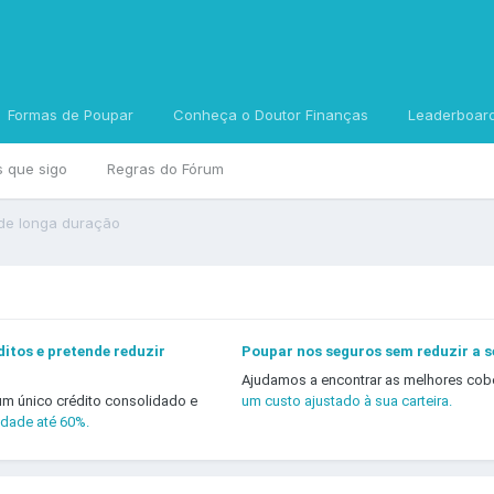
Formas de Poupar
Conheça o Doutor Finanças
Leaderboar
s que sigo
Regras do Fórum
de longa duração
itos e pretende reduzir
Poupar nos seguros sem reduzir a 
Ajudamos a encontrar as melhores cob
um único crédito consolidado e
um custo ajustado à sua carteira.
idade até 60%.