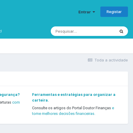
Registar
Entrar
d
Toda a actividade
segurança?
Ferramentas e estratégias para organizar a
carteira.
erturas
com
Consulte os artigos do Portal Doutor Finanças
e
tome melhores decisões financeiras.