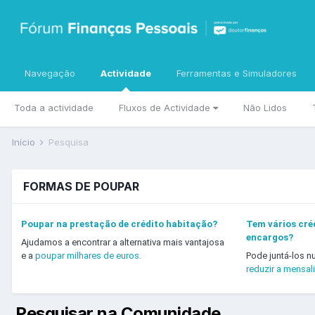
Navegação
Actividade
Ferramentas e Simuladores
Toda a actividade
Fluxos de Actividade
Não Lidos
Início
Pesquisa
FORMAS DE POUPAR
Poupar na prestação de crédito habitação?
Tem vários créd
encargos?
Ajudamos a encontrar a alternativa mais vantajosa
e a
poupar milhares de euros.
Pode juntá-los n
reduzir a mensal
Pesquisar na Comunidade