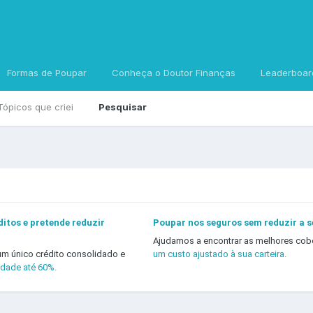
Formas de Poupar
Conheça o Doutor Finanças
Leaderboar
Tópicos que criei
Pesquisar
itos e pretende reduzir
Poupar nos seguros sem reduzir a 
Ajudamos a encontrar as melhores cob
um único crédito consolidado e
um custo ajustado à sua carteira.
idade até 60%.