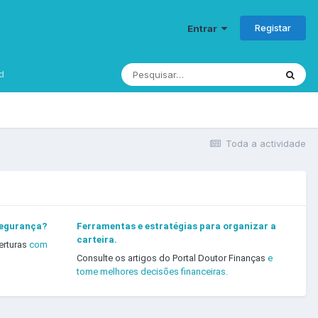
Registar
Entrar
d
Toda a actividade
segurança?
Ferramentas e estratégias para organizar a
carteira.
erturas
com
Consulte os artigos do Portal Doutor Finanças
e
tome melhores decisões financeiras.