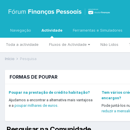
Navegação
Actividade
Ferramentas e Simuladores
Toda a actividade
Fluxos de Actividade
Não Lidos
Início
Pesquisa
FORMAS DE POUPAR
Poupar na prestação de crédito habitação?
Tem vários créd
encargos?
Ajudamos a encontrar a alternativa mais vantajosa
e a
poupar milhares de euros.
Pode juntá-los n
reduzir a mensal
Pesquisar na Comunidade