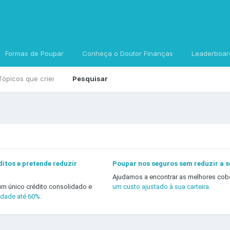
Formas de Poupar
Conheça o Doutor Finanças
Leaderboar
Tópicos que criei
Pesquisar
itos e pretende reduzir
Poupar nos seguros sem reduzir a 
Ajudamos a encontrar as melhores cob
um único crédito consolidado e
um custo ajustado à sua carteira.
idade até 60%.