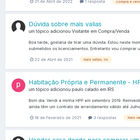
21 de Abril de 2022
1 resposta
compra e ven
Dúvida sobre mais valias
um tópico adicionou Visitante em
Compra/Venda
Boa tarde, gostaria de tirar uma dúvida. Estou neste 
submetidos os licenciamentos. Entretanto vou comprar u
22 de Abril de 2021
mais valias; irs
Habitação Própria e Permanente - H
um tópico adicionou paulo calado em
IRS
Bom dia. Vendi a minha HPP em setembro 2019. Reinvesti
ainda têm um contrato de arrendamento válido até Julho
18 de Fevereiro de 2021
3 respostas
mais val