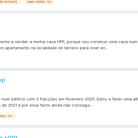
da imóveis
mais valias; irs
momento a vender a minha casa HPP, porque vou construir uma casa num
m apartamento na localidade do terreno para viver en...
PP
 num edifício com 3 fracções em Fevereiro 2020. Estou a fazer uma al
 de 2021 e por esse facto ainda não consegui...
ias; irs