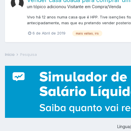
Vender casa doada para comprar u
um tópico adicionou Visitante em
Compra/Venda
Vivo há 12 anos numa casa que é HPP. Tive isenções fi
antecipadamente, mas que eu pretendo vender posterior
6 de Abril de 2019
mais valias; irs
Início
Pesquisa
Língu