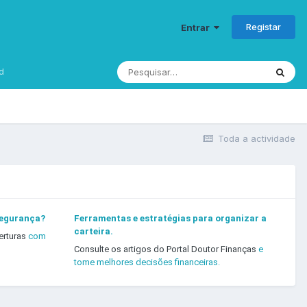
Registar
Entrar
d
Toda a actividade
segurança?
Ferramentas e estratégias para organizar a
carteira.
erturas
com
Consulte os artigos do Portal Doutor Finanças
e
tome melhores decisões financeiras.