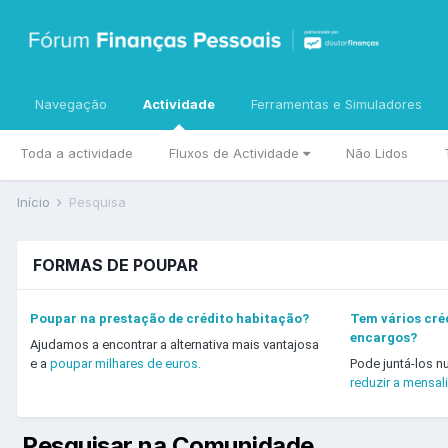
Navegação
Actividade
Ferramentas e Simuladores
Toda a actividade
Fluxos de Actividade
Não Lidos
Início
Pesquisa
FORMAS DE POUPAR
Poupar na prestação de crédito habitação?
Tem vários créd
encargos?
Ajudamos a encontrar a alternativa mais vantajosa
e a
poupar milhares de euros.
Pode juntá-los n
reduzir a mensal
Pesquisar na Comunidade