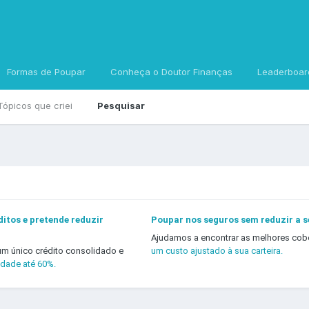
Formas de Poupar
Conheça o Doutor Finanças
Leaderboar
Tópicos que criei
Pesquisar
itos e pretende reduzir
Poupar nos seguros sem reduzir a 
Ajudamos a encontrar as melhores cob
um único crédito consolidado e
um custo ajustado à sua carteira.
idade até 60%.