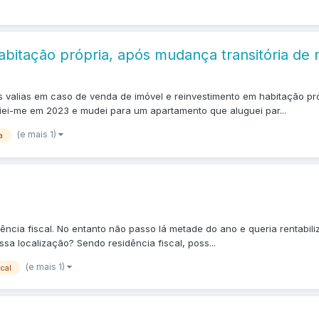
abitação própria, após mudança transitória de
s valias em caso de venda de imóvel e reinvestimento em habitação pr
iei-me em 2023 e mudei para um apartamento que aluguei par...
(e mais 1)
a
ncia fiscal. No entanto não passo lá metade do ano e queria rentabil
ssa localização? Sendo residência fiscal, poss...
(e mais 1)
cal