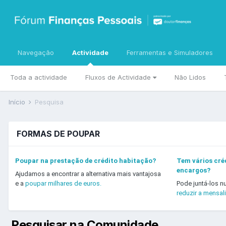
Navegação
Actividade
Ferramentas e Simuladores
Toda a actividade
Fluxos de Actividade
Não Lidos
Início
Pesquisa
FORMAS DE POUPAR
Poupar na prestação de crédito habitação?
Tem vários créd
encargos?
Ajudamos a encontrar a alternativa mais vantajosa
e a
poupar milhares de euros.
Pode juntá-los n
reduzir a mensal
Pesquisar na Comunidade