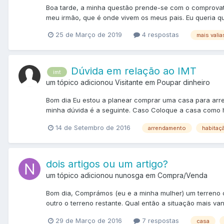
Boa tarde, a minha questão prende-se com o comprovati
meu irmão, que é onde vivem os meus pais. Eu queria qu
25 de Março de 2019
4 respostas
mais valia
Dúvida em relação ao IMT
imt
um tópico adicionou Visitante em
Poupar dinheiro
Bom dia Eu estou a planear comprar uma casa para arre
minha dúvida é a seguinte. Caso Coloque a casa como hab
14 de Setembro de 2016
arrendamento
habitaç
dois artigos ou um artigo?
um tópico adicionou nunosga em
Compra/Venda
Bom dia, Comprámos (eu e a minha mulher) um terreno c
outro o terreno restante. Qual então a situação mais vant
29 de Março de 2016
7 respostas
casa