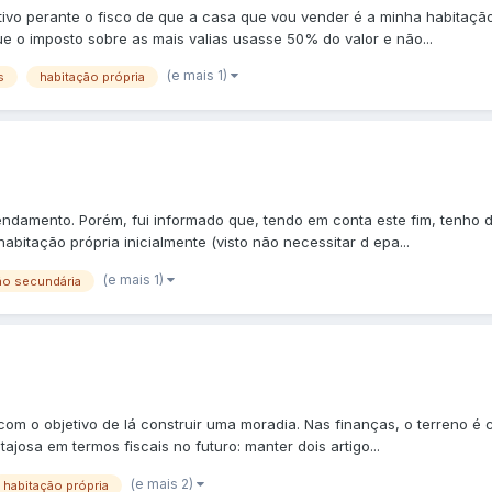
vo perante o fisco de que a casa que vou vender é a minha habitação
e o imposto sobre as mais valias usasse 50% do valor e não...
(e mais 1)
s
habitação própria
ndamento. Porém, fui informado que, tendo em conta este fim, tenho d
itação própria inicialmente (visto não necessitar d epa...
(e mais 1)
ão secundária
om o objetivo de lá construir uma moradia. Nas finanças, o terreno é
ajosa em termos fiscais no futuro: manter dois artigo...
(e mais 2)
habitação própria