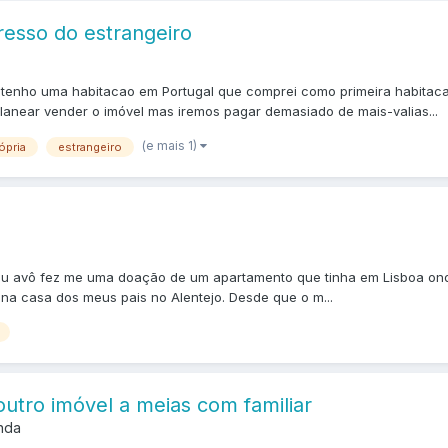
esso do estrangeiro
 e tenho uma habitacao em Portugal que comprei como primeira habit
planear vender o imóvel mas iremos pagar demasiado de mais-valias...
(e mais 1)
ópria
estrangeiro
meu avô fez me uma doação de um apartamento que tinha em Lisboa onde
 na casa dos meus pais no Alentejo. Desde que o m...
outro imóvel a meias com familiar
nda