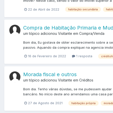
imóvel? Nesse caso, sendo o valor do imóvel superior a 1
22 de Abril de 2022
habitação secundária
habi
Compra de Habitação Primaria e Muda
um tópico adicionou Visitante em
Compra/Venda
Bom dia, Eu gostava de obter esclarecimento sobre a s
passivo. Aquando da compra expliquei na agencia imobil
16 de Fevereiro de 2022
1 resposta
créditoh
Morada fiscal e outros
um tópico adicionou Visitante em
Créditos
Bom dia. Tenho várias dúvidas, se me pudessem ajuda
bancário. No início deste ano arrendamos uma casa pa
27 de Agosto de 2021
habitação própria
morada