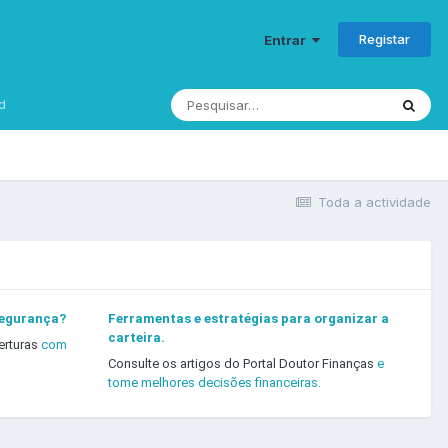
Registar
Entrar
d
Toda a actividade
segurança?
Ferramentas e estratégias para organizar a
carteira.
erturas
com
Consulte os artigos do Portal Doutor Finanças
e
tome melhores decisões financeiras.