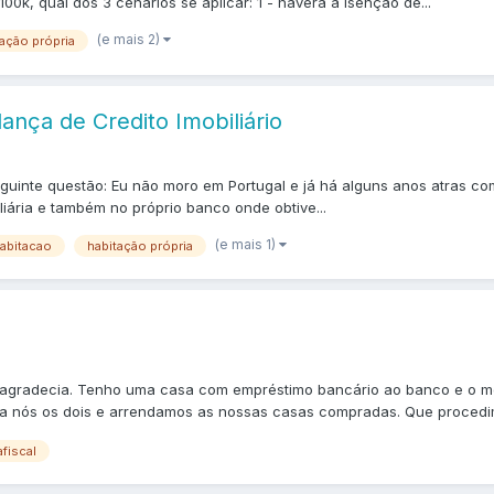
00k, qual dos 3 cenários se aplicar: 1 - haverá a isenção de...
(e mais 2)
tação própria
nça de Credito Imobiliário
eguinte questão: Eu não moro em Portugal e já há alguns anos atras c
iária e também no próprio banco onde obtive...
(e mais 1)
abitacao
habitação própria
r agradecia. Tenho uma casa com empréstimo bancário ao banco e o
ra nós os dois e arrendamos as nossas casas compradas. Que procedim
fiscal