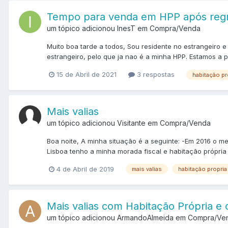
Tempo para venda em HPP após regr
um tópico adicionou InesT em
Compra/Venda
Muito boa tarde a todos, Sou residente no estrangeiro
estrangeiro, pelo que ja nao é a minha HPP. Estamos a 
15 de Abril de 2021
3 respostas
habitação pr
Mais valias
um tópico adicionou Visitante em
Compra/Venda
Boa noite, A minha situação é a seguinte: -Em 2016 o 
Lisboa tenho a minha morada fiscal e habitação própria
4 de Abril de 2019
mais valias
habitação propria
Mais valias com Habitação Própria e 
um tópico adicionou ArmandoAlmeida em
Compra/Ve