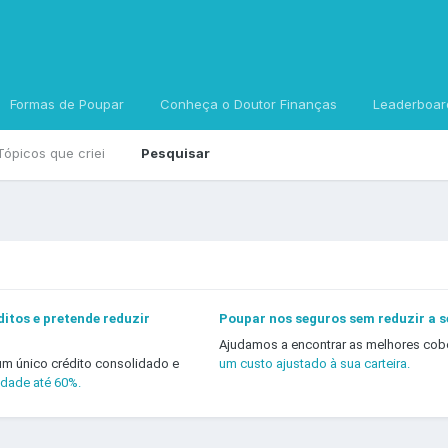
Formas de Poupar
Conheça o Doutor Finanças
Leaderboar
Tópicos que criei
Pesquisar
itos e pretende reduzir
Poupar nos seguros sem reduzir a 
Ajudamos a encontrar as melhores cob
um único crédito consolidado e
um custo ajustado à sua carteira.
idade até 60%.